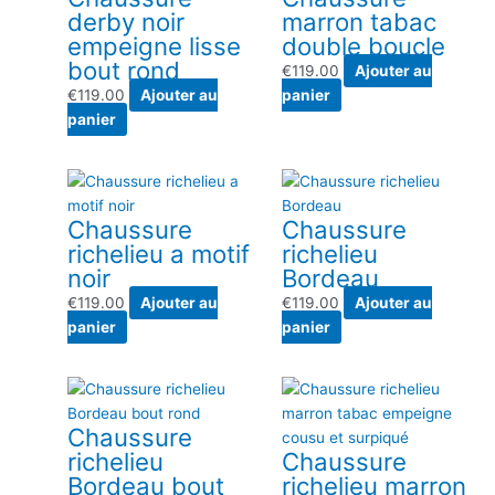
derby noir
marron tabac
empeigne lisse
double boucle
bout rond
€
119.00
Ajouter au
€
119.00
Ajouter au
panier
panier
Chaussure
Chaussure
richelieu a motif
richelieu
noir
Bordeau
€
119.00
Ajouter au
€
119.00
Ajouter au
panier
panier
Chaussure
richelieu
Chaussure
Bordeau bout
richelieu marron