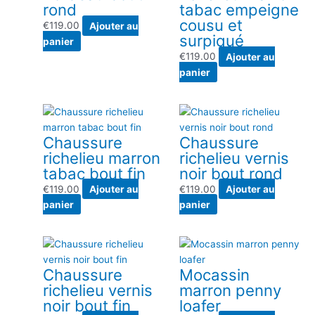
rond
tabac empeigne
cousu et
€
119.00
Ajouter au
surpiqué
panier
€
119.00
Ajouter au
panier
Chaussure
Chaussure
richelieu marron
richelieu vernis
tabac bout fin
noir bout rond
€
119.00
Ajouter au
€
119.00
Ajouter au
panier
panier
Chaussure
Mocassin
richelieu vernis
marron penny
noir bout fin
loafer