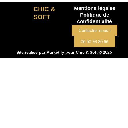
CHIC &
Mentions légales
Politique de
SOFT
confidentialité
Contactez-nous !
06 50 93 80 66
Site réalisé par
Marketify
pour Chic & Soft © 2025
CHIC & SOFT
ACCUEIL
COSTUMES
Costume 2 pièces
Costume 3 pièces
Croisé