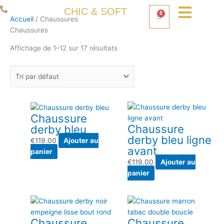
Aller
06 50 93 80 66
CHIC & SOFT
0
Panier
au
Accueil
/ Chaussures
contenu
Chaussures
Affichage de 1–12 sur 17 résultats
Chaussure
Chaussure
derby bleu
derby bleu ligne
€
119.00
Ajouter au
avant
panier
€
119.00
Ajouter au
panier
Chaussure
Chaussure