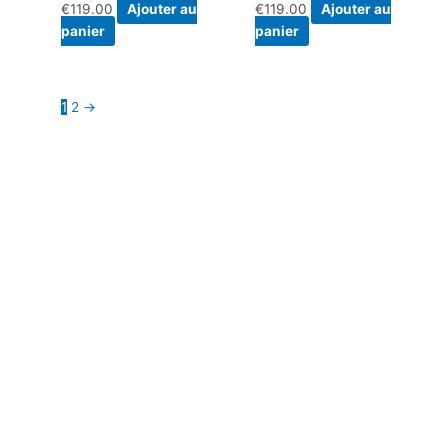
€
119.00
Ajouter au
€
119.00
Ajouter au
panier
panier
1
2
→