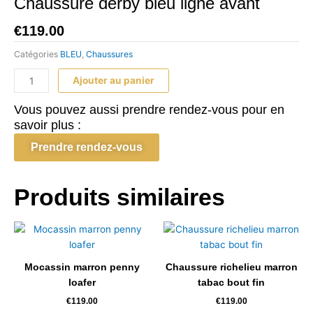
Chaussure derby bleu ligne avant
€
119.00
Catégories
BLEU
,
Chaussures
quantité
Ajouter au panier
de
Chaussure
Vous pouvez aussi prendre rendez-vous pour en
derby
savoir plus :
bleu
Prendre rendez-vous
ligne
avant
Produits similaires
Mocassin marron penny
Chaussure richelieu marron
loafer
tabac bout fin
€
119.00
€
119.00