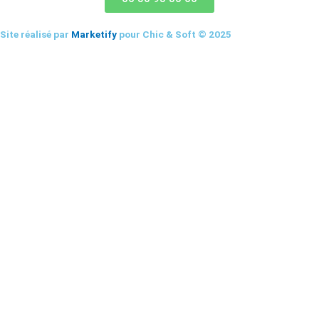
Site réalisé par
Marketify
pour Chic & Soft © 2025
CHIC & SOFT
ACCUEIL
COSTUMES
Costume 2 pièces
Costume 3 pièces
Croisé
Smoking
CHEMISES
Chemise Cérémonie
Chemise Col Blanc