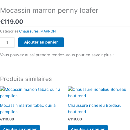
Mocassin marron penny loafer
€
119.00
Catégories
Chaussures
,
MARRON
quantité
Ajouter au panier
de
Mocassin
Vous pouvez aussi prendre rendez-vous pour en savoir plus :
marron
Prendre rendez-vous
penny
loafer
Produits similaires
Mocassin marron tabac cuir à
Chaussure richelieu Bordeau
pampilles
bout rond
€
119.00
€
119.00
Ajouter au panier
Ajouter au panier