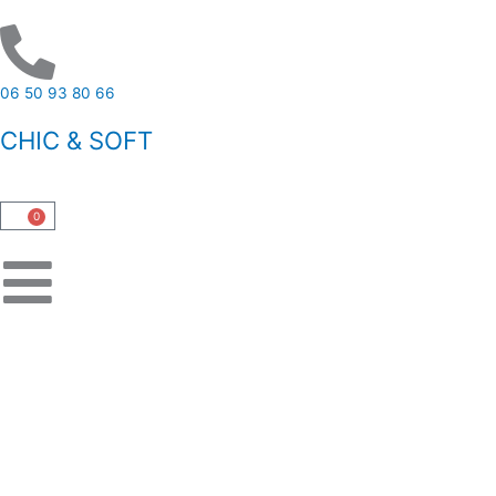
Aller
au
contenu
06 50 93 80 66
CHIC & SOFT
0
Panier