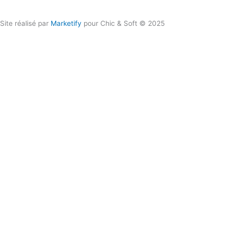
Site réalisé par
Marketify
pour Chic & Soft © 2025
CHIC & SOFT
ACCUEIL
COSTUMES
Costume 2 pièces
Costume 3 pièces
Croisé
Smoking
CHEMISES
Chemise Cérémonie
Chemise Col Blanc