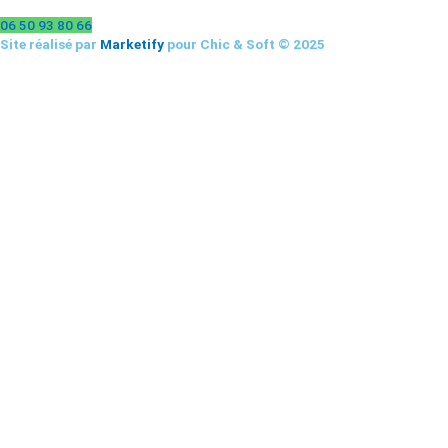
06 50 93 80 66
Site réalisé par
Marketify
pour Chic & Soft © 2025
CHIC & SOFT
ACCUEIL
COSTUMES
Costume 2 pièces
Costume 3 pièces
Croisé
Smoking
CHEMISES
Chemise Cérémonie
Chemise Col Blanc
Chemise Col Blanc
Chemise Unie
MANTEAUX