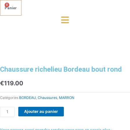
0
Panier
quantité
de
Chaussure
richelieu
Bordeau
bout
rond
Chaussure richelieu Bordeau bout rond
€
119.00
Catégories
BORDEAU
,
Chaussures
,
MARRON
Ajouter au panier
Vous pouvez aussi prendre rendez-vous pour en savoir plus :