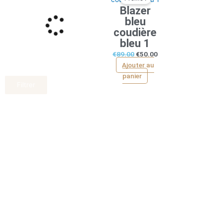
Blazer
initial
actuel
bleu
était :
est :
coudière
€89.00.
€50.00.
bleu 1
€
89.00
€
50.00
Ajouter au
panier
Filtrer