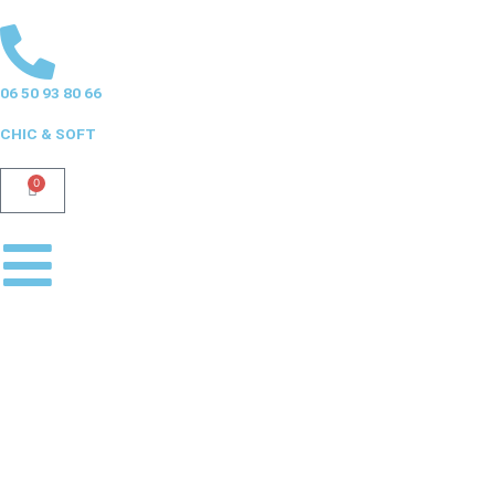
Aller
au
contenu
06 50 93 80 66
CHIC & SOFT
0
Panier