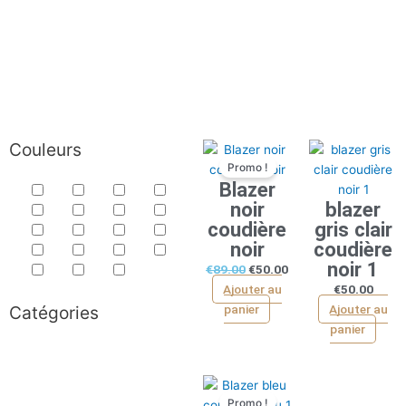
Couleurs
Le
Le
Promo !
prix
prix
Blazer
initial
actuel
noir
blazer
était :
est :
coudière
gris clair
€89.00.
€50.00.
noir
coudière
noir 1
€
89.00
€
50.00
Ajouter au
€
50.00
Catégories
panier
Ajouter au
panier
Le
Le
Promo !
prix
prix