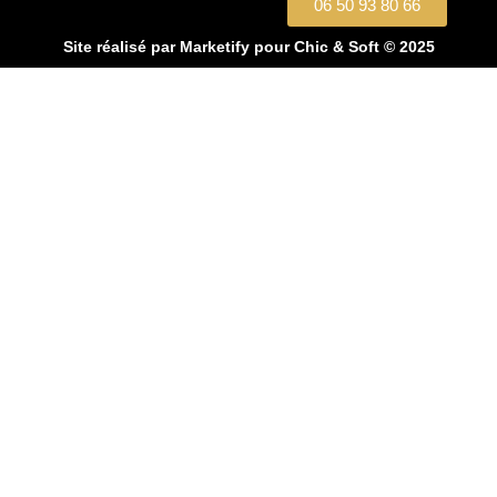
06 50 93 80 66
Site réalisé par
Marketify
pour Chic & Soft © 2025
CHIC & SOFT
ACCUEIL
COSTUMES
Costume 2 pièces
Costume 3 pièces
Croisé
Smoking
CHEMISES
Chemise Cérémonie
Chemise Col Blanc
Chemise Col Blanc
Chemise Unie