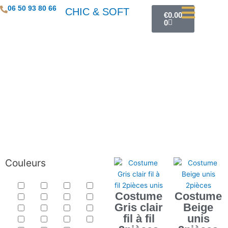
Aller
Panier
06 50 93 80 66
CHIC & SOFT
€
0.00
au
0
contenu
Couleurs
Costume
Costume
Gris clair
Beige
fil à fil
unis