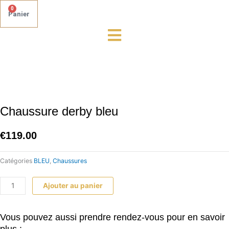
0
Panier
quantité
de
Chaussure
derby
bleu
Chaussure derby bleu
€
119.00
Catégories
BLEU
,
Chaussures
Ajouter au panier
Vous pouvez aussi prendre rendez-vous pour en savoir