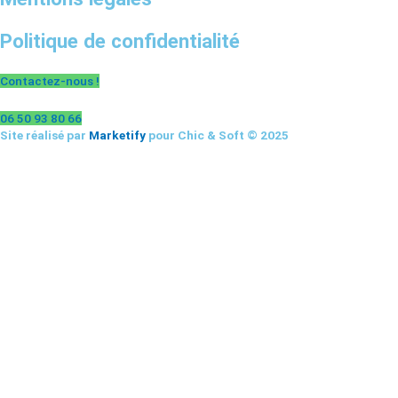
Politique de confidentialité
Contactez-nous !
06 50 93 80 66
Site réalisé par
Marketify
pour Chic & Soft © 2025
CHIC & SOFT
ACCUEIL
COSTUMES
Costume 2 pièces
Costume 3 pièces
Croisé
Smoking
CHEMISES
Chemise Cérémonie