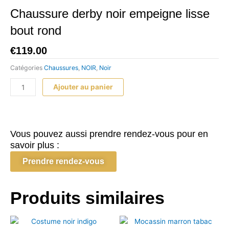
Chaussure derby noir empeigne lisse
bout rond
€
119.00
Catégories
Chaussures
,
NOIR
,
Noir
quantité
Ajouter au panier
de
Chaussure
derby
noir
Vous pouvez aussi prendre rendez-vous pour en
empeigne
savoir plus :
lisse
Prendre rendez-vous
bout
rond
Produits similaires