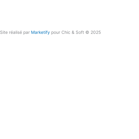
Contactez-nous !
06 50 93 80 66
Site réalisé par
Marketify
pour Chic & Soft © 2025
CHIC & SOFT
ACCUEIL
COSTUMES
Costume 2 pièces
Costume 3 pièces
Croisé
Smoking
CHEMISES