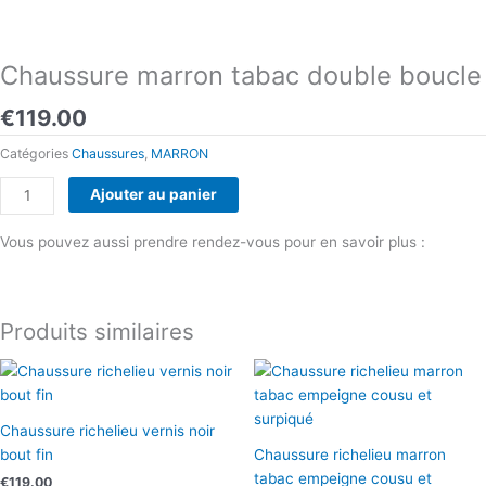
Chaussure marron tabac double boucle
€
119.00
Catégories
Chaussures
,
MARRON
quantité
Ajouter au panier
de
Chaussure
Vous pouvez aussi prendre rendez-vous pour en savoir plus :
marron
Prendre rendez-vous
tabac
double
Produits similaires
boucle
Chaussure richelieu vernis noir
bout fin
Chaussure richelieu marron
tabac empeigne cousu et
€
119.00