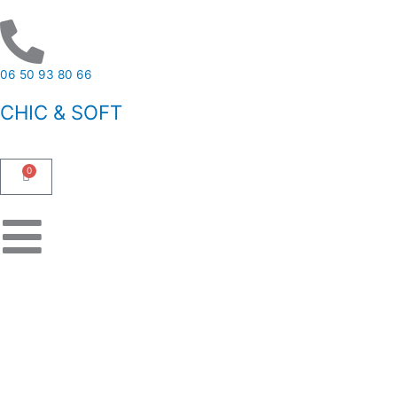
Aller
au
contenu
06 50 93 80 66
CHIC & SOFT
0
Panier