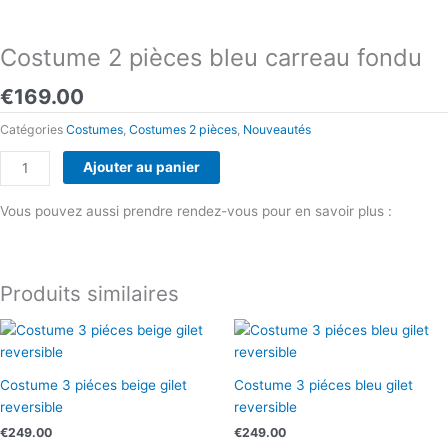
Costume 2 pièces bleu carreau fondu
€
169.00
Catégories
Costumes
,
Costumes 2 pièces
,
Nouveautés
quantité
Ajouter au panier
de
Costume
Vous pouvez aussi prendre rendez-vous pour en savoir plus :
2
Prendre rendez-vous
pièces
bleu
Produits similaires
carreau
fondu
Costume 3 piéces beige gilet
Costume 3 piéces bleu gilet
reversible
reversible
€
249.00
€
249.00