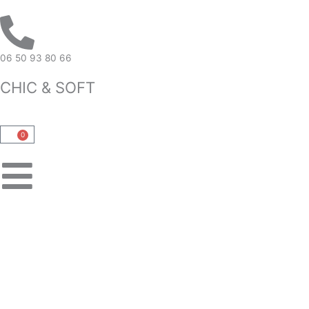
Aller
au
contenu
06 50 93 80 66
CHIC & SOFT
0
Panier