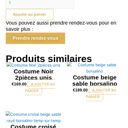
de
Costume
Ajouter au panier
Beige
Vous pouvez aussi prendre rendez-vous pour en
unis
savoir plus :
2pièces
Prendre rendez-vous
Produits similaires
Costume Noir
Costume beige
2pièces unis
sable borsalino
AJOUTER AU
€
169.00
AJOUTER AU
€
189.00
PANIER
PANIER
Costume croisé