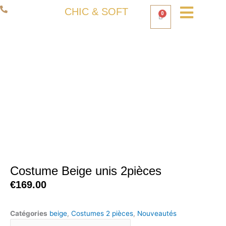
Aller
06 50 93 80 66
CHIC & SOFT
0
Panier
au
contenu
Costume Beige unis 2pièces
€
169.00
Catégories
beige
,
Costumes 2 pièces
,
Nouveautés
quantité