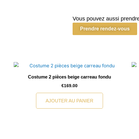
Costume
Vert
sapin
Vous pouvez aussi prendre
2pièces
Prendre rendez-vous
unis
Costume 2 pièces beige carreau fondu
€
169.00
AJOUTER AU PANIER