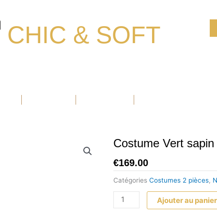
CHIC & SOFT
Ouvrir Blazers
Ouvrir Accessoires
Ouvrir Chaussure
BLAZERS
ACCESSOIRES
CHAUSSURE
PROMOTIONS
Costume Vert sapin 
€
169.00
Catégories
Costumes 2 pièces
,
N
quantité
Ajouter au panie
de