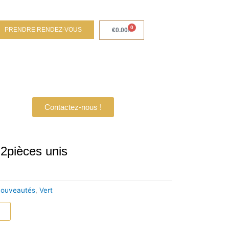
0
PRENDRE RENDEZ-VOUS
Panier
€
0.00
Contactez-nous !
2pièces unis
ouveautés
,
Vert
r