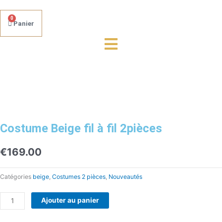
0
Panier
quantité
de
Costume
Beige
fil
à
fil
Costume Beige fil à fil 2pièces
2pièces
€
169.00
Catégories
beige
,
Costumes 2 pièces
,
Nouveautés
Ajouter au panier