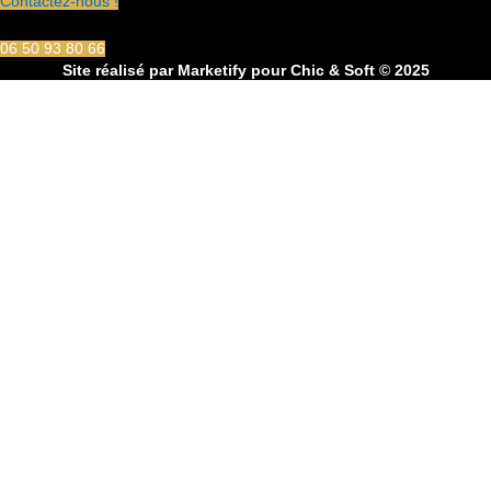
Contactez-nous !
06 50 93 80 66
Site réalisé par
Marketify
pour Chic & Soft © 2025
CHIC & SOFT
ACCUEIL
COSTUMES
Costume 2 pièces
Costume 3 pièces
Croisé
Smoking
CHEMISES
Chemise Cérémonie
Chemise Col Blanc
Chemise Col Blanc
Chemise Unie