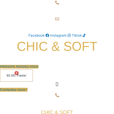
Aller
au
06 50 93 80 66
contenu
chicetsoft@gmail.com
Facebook
Instagram
Tiktok
CHIC & SOFT
PRENDRE RENDEZ-VOUS
0
€
0.00
Panier
Contactez-nous !
06 50 93 80 66
CHIC & SOFT