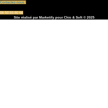
Contactez-nous !
06 50 93 80 66
Site réalisé par
Marketify
pour Chic & Soft © 2025
CHIC & SOFT
ACCUEIL
COSTUMES
Costume 2 pièces
Costume 3 pièces
Croisé
Smoking
CHEMISES
Chemise Cérémonie
Chemise Col Blanc
Chemise Col Blanc
Chemise Unie