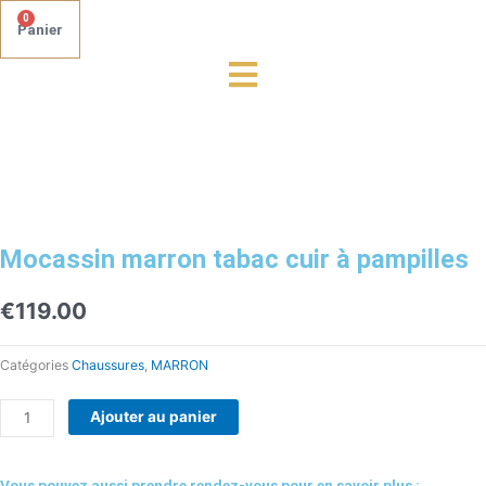
0
Panier
quantité
de
Mocassin
marron
tabac
cuir
à
Mocassin marron tabac cuir à pampilles
pampilles
€
119.00
Catégories
Chaussures
,
MARRON
Ajouter au panier
Vous pouvez aussi prendre rendez-vous pour en savoir plus :