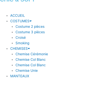
ACCUEIL
COSTUMES
Costume 2 pièces
Costume 3 pièces
Croisé
Smoking
CHEMISES
Chemise Cérémonie
Chemise Col Blanc
Chemise Col Blanc
Chemise Unie
MANTEAUX
BLAZERS
Blazer à coudière
Blazer carreaux
Blazer uni
ACCESSOIRES
Bouton de Manchette