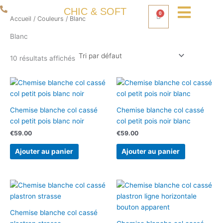
Aller
06 50 93 80 66
CHIC & SOFT
0
au
Panier
Accueil
/
Couleurs
/ Blanc
contenu
Blanc
10 résultats affichés
Chemise blanche col cassé
Chemise blanche col cassé
col petit pois blanc noir
col petit pois noir blanc
€
59.00
€
59.00
Ajouter au panier
Ajouter au panier
Chemise blanche col cassé