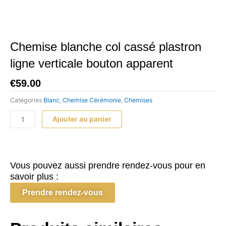
Chemise blanche col cassé plastron
ligne verticale bouton apparent
€
59.00
Catégories
Blanc
,
Chemise Cérémonie
,
Chemises
quantité
Ajouter au panier
de
Chemise
blanche
col
Vous pouvez aussi prendre rendez-vous pour en
cassé
savoir plus :
plastron
Prendre rendez-vous
ligne
verticale
bouton