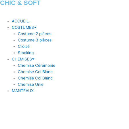
CHIC & SOFT
ACCUEIL
COSTUMES
Costume 2 pièces
Costume 3 pièces
Croisé
Smoking
CHEMISES
Chemise Cérémonie
Chemise Col Blanc
Chemise Col Blanc
Chemise Unie
MANTEAUX
BLAZERS
Blazer à coudière
Blazer carreaux
Blazer uni
ACCESSOIRES
Bouton de Manchette