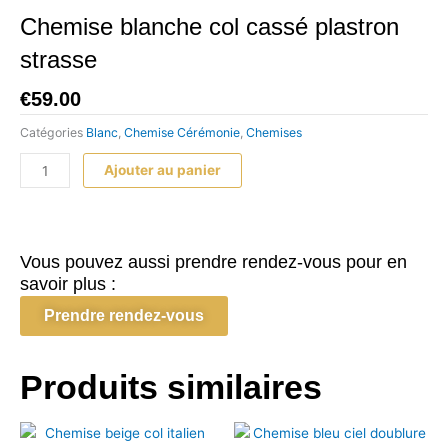
Chemise blanche col cassé plastron
strasse
€
59.00
Catégories
Blanc
,
Chemise Cérémonie
,
Chemises
quantité
Ajouter au panier
de
Chemise
blanche
col
Vous pouvez aussi prendre rendez-vous pour en
cassé
savoir plus :
plastron
Prendre rendez-vous
strasse
Produits similaires