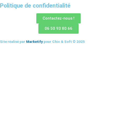
Politique de confidentialité
Contactez-nous !
06 50 93 80 66
Site réalisé par
Marketify
pour Chic & Soft © 2025
CHIC & SOFT
ACCUEIL
COSTUMES
Costume 2 pièces
Costume 3 pièces
Croisé