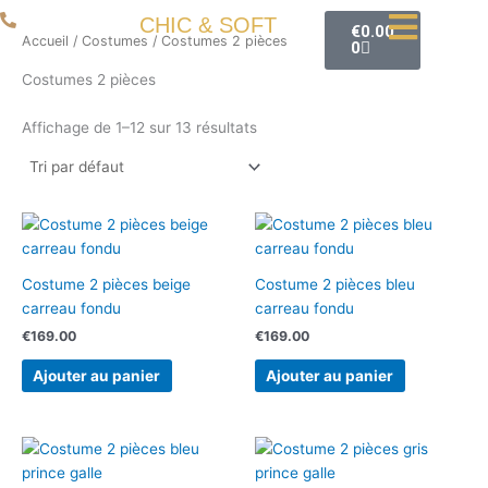
Aller
Panier
06 50 93 80 66
CHIC & SOFT
€
0.00
au
Accueil
/
Costumes
/ Costumes 2 pièces
0
contenu
Costumes 2 pièces
Affichage de 1–12 sur 13 résultats
Costume 2 pièces beige
Costume 2 pièces bleu
carreau fondu
carreau fondu
€
169.00
€
169.00
Ajouter au panier
Ajouter au panier