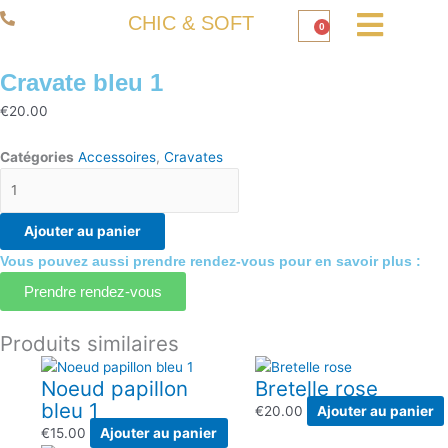
Aller
06 50 93 80 66
CHIC & SOFT
0
au
Panier
contenu
Cravate bleu 1
€
20.00
Catégories
Accessoires
,
Cravates
quantité
de
Cravate
Ajouter au panier
bleu
Vous pouvez aussi prendre rendez-vous pour en savoir plus :
1
Prendre rendez-vous
Produits similaires
Noeud papillon
Bretelle rose
bleu 1
€
20.00
Ajouter au panier
€
15.00
Ajouter au panier