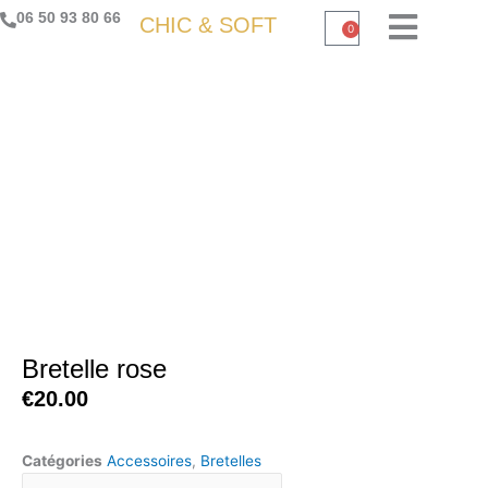
Aller
06 50 93 80 66
CHIC & SOFT
0
Panier
au
contenu
Bretelle rose
€
20.00
Catégories
Accessoires
,
Bretelles
quantité