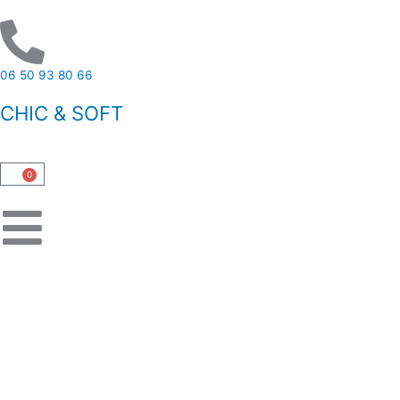
Aller
au
contenu
06 50 93 80 66
CHIC & SOFT
0
Panier