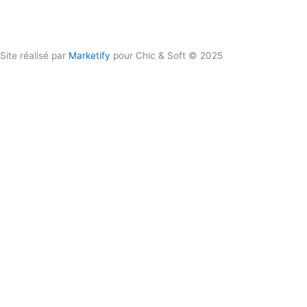
06 50 93 80 66
Site réalisé par
Marketify
pour Chic & Soft © 2025
CHIC & SOFT
ACCUEIL
COSTUMES
Costume 2 pièces
Costume 3 pièces
Croisé
Smoking
CHEMISES
Chemise Cérémonie