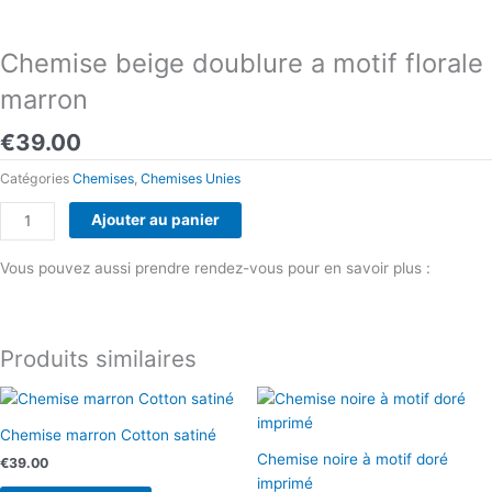
Chemise beige doublure a motif florale
marron
€
39.00
Catégories
Chemises
,
Chemises Unies
quantité
Ajouter au panier
de
Chemise
Vous pouvez aussi prendre rendez-vous pour en savoir plus :
beige
Prendre rendez-vous
doublure
a
Produits similaires
motif
florale
marron
Chemise marron Cotton satiné
Chemise noire à motif doré
€
39.00
imprimé