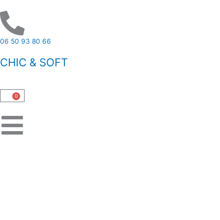
Aller
au
contenu
06 50 93 80 66
CHIC & SOFT
0
Panier