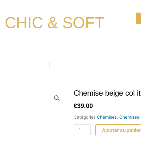
CHIC & SOFT
Ouvrir Blazers
Ouvrir Accessoires
Ouvrir Chaussure
BLAZERS
ACCESSOIRES
CHAUSSURE
PROMOTIONS
Chemise beige col it
€
39.00
Catégories
Chemises
,
Chemises 
quantité
Ajouter au panie
de