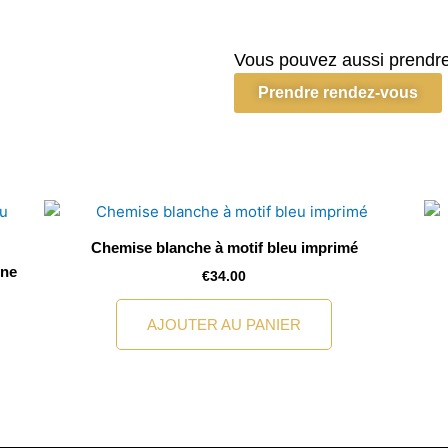
Chemise
beige
col
Vous pouvez aussi prendre
italien
Prendre rendez-vous
Chemise blanche à motif bleu imprimé
une
€
34.00
AJOUTER AU PANIER