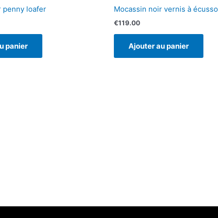
 penny loafer
Mocassin noir vernis à écuss
€
119.00
u panier
Ajouter au panier