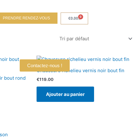
0
PRENDRE RENDEZ-VOUS
Panier
€
0.00
Contactez-nous !
Chaussure richelieu vernis noir bout fin
ir bout rond
€
119.00
Ajouter au panier