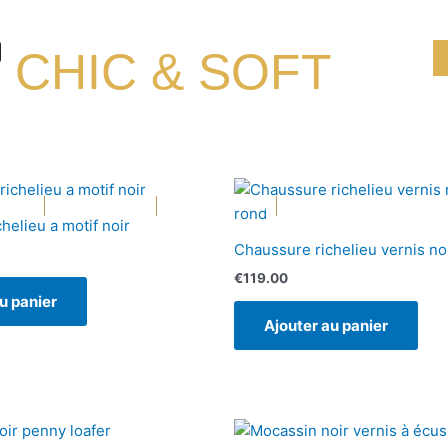
CHIC & SOFT
Ouvrir Blazers
Ouvrir Accessoires
Ouvrir Chaussure
BLAZERS
ACCESSOIRES
CHAUSSURE
PROMOTIONS
helieu a motif noir
Chaussure richelieu vernis no
€
119.00
u panier
Ajouter au panier