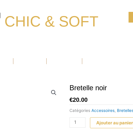
CHIC & SOFT
Ouvrir Blazers
Ouvrir Accessoires
Ouvrir Chaussure
BLAZERS
ACCESSOIRES
CHAUSSURE
PROMOTIONS
Bretelle noir
€
20.00
Catégories
Accessoires
,
Bretelle
quantité
Ajouter au panie
de