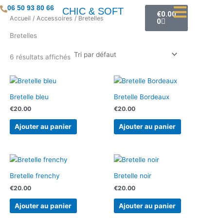
Aller
Panier
06 50 93 80 66
CHIC & SOFT
€
0.00
au
Accueil
/
Accessoires
/ Bretelles
0
contenu
Bretelles
6 résultats affichés
Bretelle bleu
Bretelle Bordeaux
€
20.00
€
20.00
Ajouter au panier
Ajouter au panier
Bretelle frenchy
Bretelle noir
€
20.00
€
20.00
Ajouter au panier
Ajouter au panier