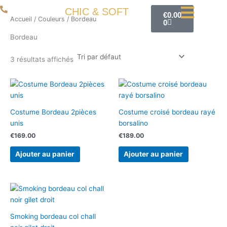
Aller
Panier
06 50 93 80 66
CHIC & SOFT
€
0.00
au
Accueil
/
Couleurs
/ Bordeau
0
contenu
Bordeau
3 résultats affichés
Costume Bordeau 2pièces
Costume croisé bordeau rayé
unis
borsalino
€
169.00
€
189.00
Ajouter au panier
Ajouter au panier
Smoking bordeau col chall