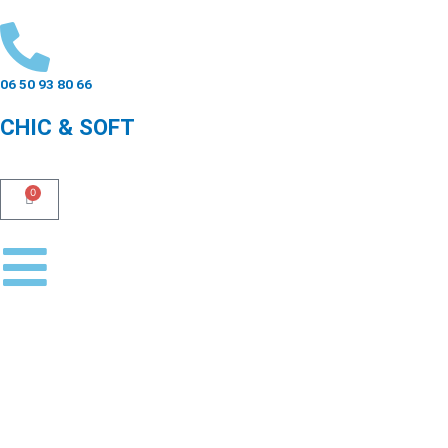
Aller
au
contenu
06 50 93 80 66
CHIC & SOFT
0
Panier