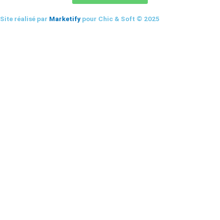
Site réalisé par
Marketify
pour Chic & Soft © 2025
CHIC & SOFT
ACCUEIL
COSTUMES
Costume 2 pièces
Costume 3 pièces
Croisé
Smoking
CHEMISES
Chemise Cérémonie
Chemise Col Blanc
Chemise Col Blanc