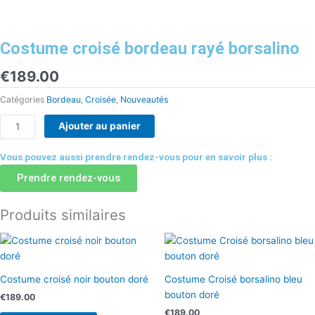
Costume croisé bordeau rayé borsalino
€
189.00
Catégories
Bordeau
,
Croisée
,
Nouveautés
quantité
Ajouter au panier
de
Costume
Vous pouvez aussi prendre rendez-vous pour en savoir plus :
croisé
Prendre rendez-vous
bordeau
rayé
Produits similaires
borsalino
Costume croisé noir bouton doré
Costume Croisé borsalino bleu
bouton doré
€
189.00
€
189.00