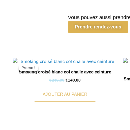
Smoking
Roméo
bleu
Vous pouvez aussi prendre
strasse
Prendre rendez-vous
Le
Le
prix
prix
Promo !
Promo !
initial
actuel
Smoking croisé blanc col challe avec ceinture
était :
est :
Smo
€249.00.
€149.00.
€
249.00
€
149.00
AJOUTER AU PANIER