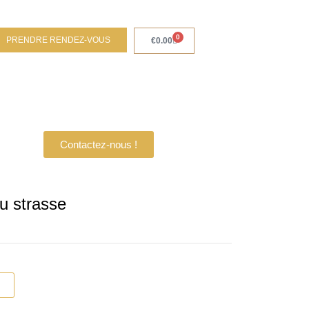
0
PRENDRE RENDEZ-VOUS
Panier
€
0.00
Contactez-nous !
u strasse
r
0.