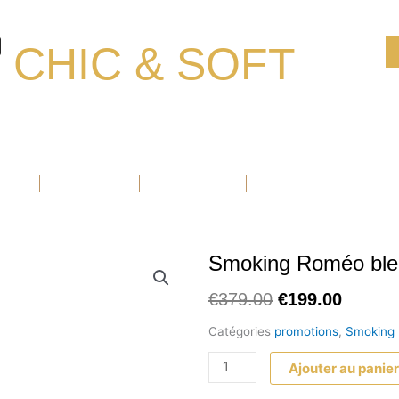
CHIC & SOFT
Ouvrir Blazers
Ouvrir Accessoires
Ouvrir Chaussure
BLAZERS
ACCESSOIRES
CHAUSSURE
PROMOTIONS
Smoking Roméo ble
Le
Le
€
379.00
€
199.00
prix
prix
Catégories
promotions
,
Smoking
initial
actuel
quantité
était :
est :
Ajouter au panie
de
€379.00.
€199.0