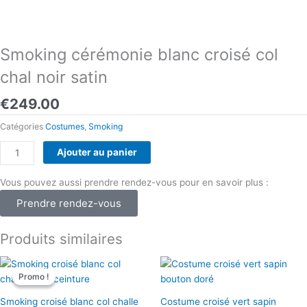
Smoking cérémonie blanc croisé col
chal noir satin
€
249.00
Catégories
Costumes
,
Smoking
quantité
Ajouter au panier
de
Smoking
Vous pouvez aussi prendre rendez-vous pour en savoir plus :
cérémonie
Prendre rendez-vous
blanc
croisé
Produits similaires
col
chal
Le
Le
noir
prix
prix
Promo !
Promo !
initial
actuel
satin
était :
est :
Smoking croisé blanc col challe
Costume croisé vert sapin
€249.00.
€149.00.