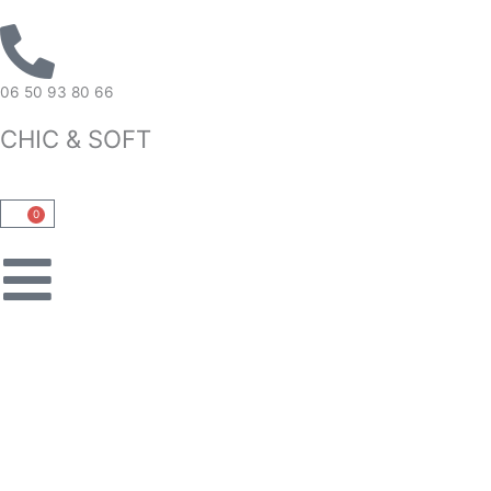
Aller
au
contenu
06 50 93 80 66
CHIC & SOFT
0
Panier