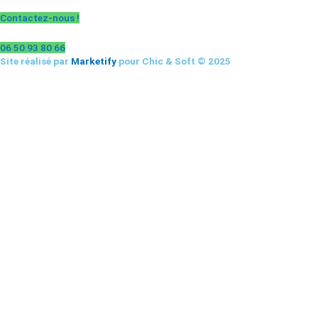
Contactez-nous !
06 50 93 80 66
Site réalisé par
Marketify
pour Chic & Soft © 2025
CHIC & SOFT
ACCUEIL
COSTUMES
Costume 2 pièces
Costume 3 pièces
Croisé
Smoking
CHEMISES
Chemise Cérémonie
Chemise Col Blanc
Chemise Col Blanc