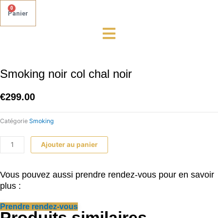
0
Panier
quantité
de
Smoking
Smoking noir col chal noir
noir
col
€
299.00
chal
noir
Catégorie
Smoking
Ajouter au panier
Vous pouvez aussi prendre rendez-vous pour en savoir
plus :
Prendre rendez-vous
Produits similaires