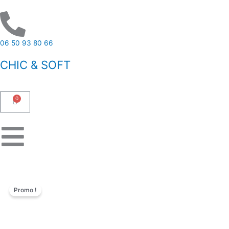
Aller
au
contenu
06 50 93 80 66
CHIC & SOFT
0
Panier
Promo !