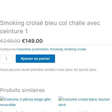
Smoking croisé bleu col challe avec
ceinture 1
Le
Le
€
249.00
€
149.00
prix
prix
Catégories
Costumes
,
promotions
,
Smoking
,
smoking croisé
initial
actuel
était :
est :
quantité
Ajouter au panier
€249.00.
€149.00.
de
Smoking
Vous pouvez aussi prendre rendez-vous pour en savoir plus :
croisé
Prendre rendez-vous
bleu
col
Produits similaires
challe
avec
ceinture
1