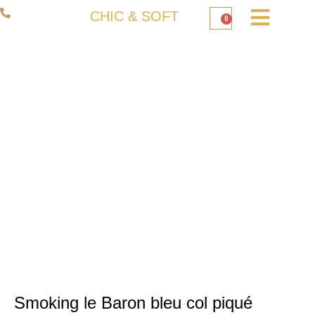
Aller
06 50 93 80 66
CHIC & SOFT
0
Panier
au
contenu
Smoking le Baron bleu col piqué