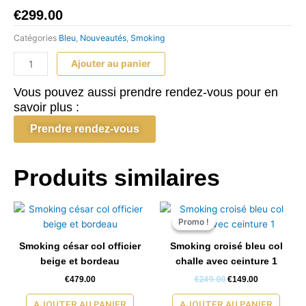
€
299.00
Catégories
Bleu
,
Nouveautés
,
Smoking
quantité
Ajouter au panier
de
Smoking
Vous pouvez aussi prendre rendez-vous pour en
le
savoir plus :
Baron
Prendre rendez-vous
bleu
col
piqué
Produits similaires
Le
Le
prix
prix
Promo !
Promo !
initial
actuel
était :
est :
Smoking césar col officier
Smoking croisé bleu col
€249.00.
€149.00.
beige et bordeau
challe avec ceinture 1
€
479.00
€
249.00
€
149.00
AJOUTER AU PANIER
AJOUTER AU PANIER