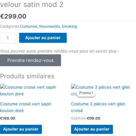
velour satin mod 2
€
299.00
Catégories
Costumes
,
Nouveautés
,
Smoking
quantité
Ajouter au panier
de
Smoking
Vous pouvez aussi prendre rendez-vous pour en savoir plus :
3
Prendre rendez-vous
pièces
bleu
Produits similaires
col
chale
Le
Le
liseré
prix
prix
Promo !
Promo !
initial
actuel
velour
était :
est :
satin
Costume croisé vert sapin
Costume 3 pièces vert gilet
€229.00.
€99.00.
mod
bouton doré
croisé
2
€
189.00
€
229.00
€
99.00
Ajouter au panier
Ajouter au panier