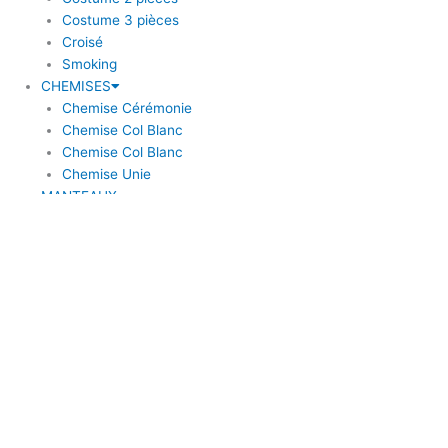
Costume 3 pièces
Croisé
Smoking
CHEMISES
Chemise Cérémonie
Chemise Col Blanc
Chemise Col Blanc
Chemise Unie
MANTEAUX
BLAZERS
Blazer à coudière
Blazer carreaux
Blazer uni
ACCESSOIRES
Bouton de Manchette
Bretelle
Cravate
Nœud papillon
CHAUSSURE
Noir