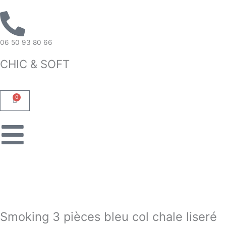
Aller
au
contenu
06 50 93 80 66
CHIC & SOFT
0
Panier
Smoking 3 pièces bleu col chale liseré