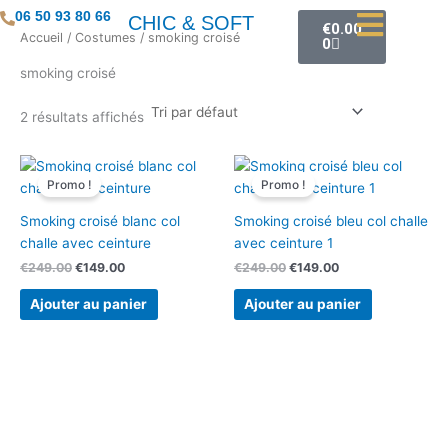
Aller
Panier
06 50 93 80 66
CHIC & SOFT
€
0.00
au
Accueil
/
Costumes
/ smoking croisé
0
contenu
smoking croisé
2 résultats affichés
Le
Le
Le
Le
prix
prix
prix
prix
Promo !
Promo !
initial
actuel
initial
actuel
était :
est :
était :
est :
Smoking croisé blanc col
Smoking croisé bleu col challe
€249.00.
€149.00.
€249.00.
€149.00.
challe avec ceinture
avec ceinture 1
€
249.00
€
149.00
€
249.00
€
149.00
Ajouter au panier
Ajouter au panier