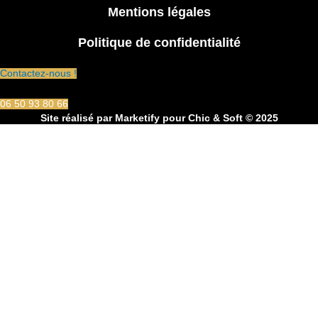
Mentions légales
Politique de confidentialité
Contactez-nous !
06 50 93 80 66
Site réalisé par
Marketify
pour Chic & Soft © 2025
CHIC & SOFT
ACCUEIL
COSTUMES
Costume 2 pièces
Costume 3 pièces
Croisé
Smoking
CHEMISES