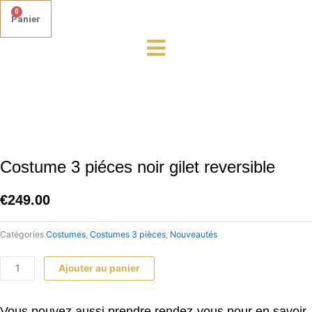
0
Panier
quantité
de
Costume
3
piéces
noir
gilet
Costume 3 piéces noir gilet reversible
reversible
€
249.00
Catégories
Costumes
,
Costumes 3 pièces
,
Nouveautés
Ajouter au panier
Vous pouvez aussi prendre rendez-vous pour en savoir