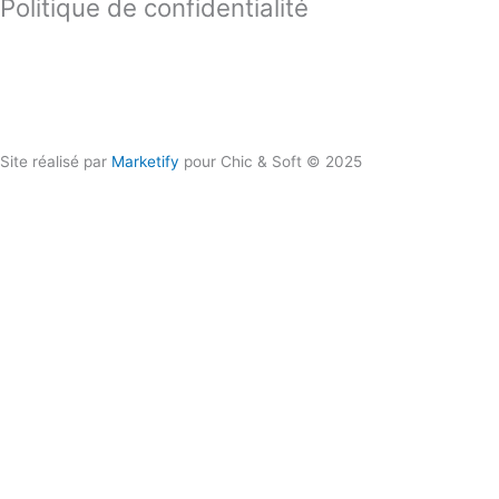
Politique de confidentialité
Contactez-nous !
06 50 93 80 66
Site réalisé par
Marketify
pour Chic & Soft © 2025
CHIC & SOFT
ACCUEIL
COSTUMES
Costume 2 pièces
Costume 3 pièces
Croisé