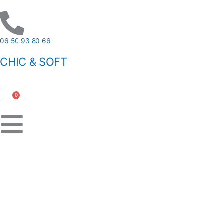
Aller
au
contenu
06 50 93 80 66
CHIC & SOFT
0
Panier