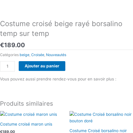
Costume croisé beige rayé borsalino
temp sur temp
€
189.00
Catégories
beige
,
Croisée
,
Nouveautés
quantité
Ajouter au panier
de
Costume
Vous pouvez aussi prendre rendez-vous pour en savoir plus :
croisé
Prendre rendez-vous
beige
rayé
Produits similaires
borsalino
temp
sur
temp
Costume croisé maron unis
Costume Croisé borsalino noir
€
189.00