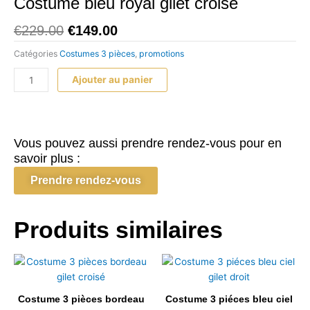
Costume bleu royal gilet croisé
Le
Le
€
229.00
€
149.00
prix
prix
Catégories
Costumes 3 pièces
,
promotions
initial
actuel
était :
est :
quantité
Ajouter au panier
€229.00.
€149.00.
de
Costume
bleu
royal
Vous pouvez aussi prendre rendez-vous pour en
gilet
savoir plus :
croisé
Prendre rendez-vous
Produits similaires
Costume 3 pièces bordeau
Costume 3 piéces bleu ciel