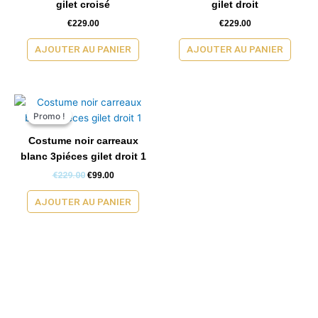
gilet croisé
gilet droit
€
229.00
€
229.00
AJOUTER AU PANIER
AJOUTER AU PANIER
Le
Le
prix
prix
Promo !
Promo !
initial
actuel
était :
est :
Costume noir carreaux
€229.00.
€99.00.
blanc 3piéces gilet droit 1
€
229.00
€
99.00
AJOUTER AU PANIER