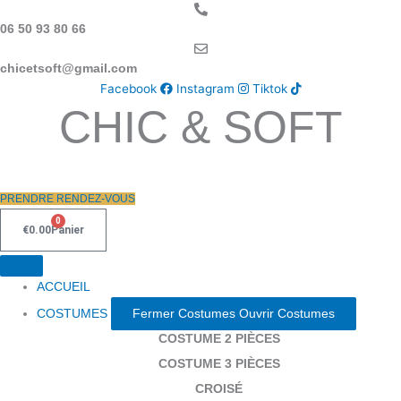
Aller
au
06 50 93 80 66
contenu
chicetsoft@gmail.com
Facebook
Instagram
Tiktok
CHIC & SOFT
PRENDRE RENDEZ-VOUS
0
€
0.00
Panier
ACCUEIL
COSTUMES
Fermer Costumes
Ouvrir Costumes
COSTUME 2 PIÈCES
COSTUME 3 PIÈCES
CROISÉ