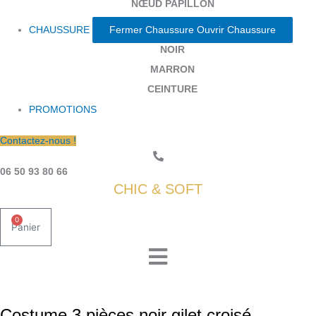
NŒUD PAPILLON
CHAUSSURE
Fermer Chaussure
Ouvrir Chaussure
NOIR
MARRON
CEINTURE
PROMOTIONS
Contactez-nous !
06 50 93 80 66
CHIC & SOFT
0
Panier
quantité
de
Costume
Costume 3 pièces noir gilet croisé