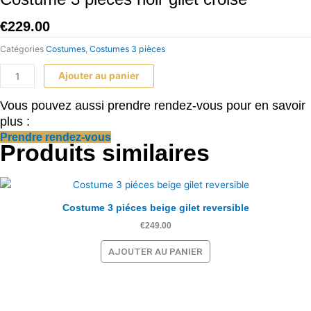
3
pièces
€
229.00
noir
Catégories
Costumes
,
Costumes 3 pièces
gilet
croisé
Ajouter au panier
Vous pouvez aussi prendre rendez-vous pour en savoir
plus :
Prendre rendez-vous
Produits similaires
Costume 3 piéces beige gilet reversible
€
249.00
AJOUTER AU PANIER