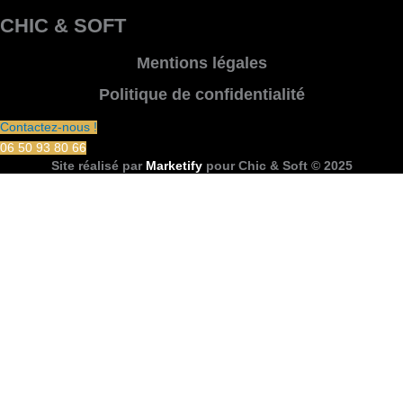
CHIC & SOFT
Mentions légales
Politique de confidentialité
Contactez-nous !
06 50 93 80 66
Site réalisé par
Marketify
pour Chic & Soft © 2025
CHIC & SOFT
ACCUEIL
COSTUMES
Costume 2 pièces
Costume 3 pièces
Croisé
Smoking
CHEMISES