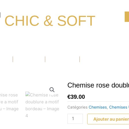
CHIC & SOFT
Ouvrir Blazers
Ouvrir Accessoires
Ouvrir Chaussure
BLAZERS
ACCESSOIRES
CHAUSSURE
PROMOTIONS
Chemise rose doublu
€
39.00
Catégories
Chemises
,
Chemises 
quantité
Ajouter au panie
de