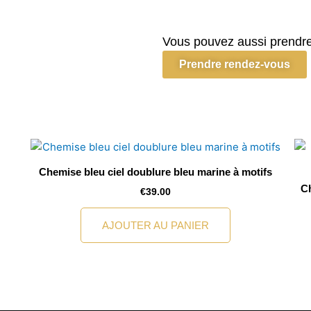
Chemise
rose
doublure
Vous pouvez aussi prendre
a
Prendre rendez-vous
motif
bordeau
Chemise bleu ciel doublure bleu marine à motifs
Ch
€
39.00
AJOUTER AU PANIER