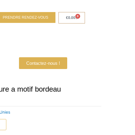
0
PRENDRE RENDEZ-VOUS
Panier
€
0.00
Contactez-nous !
re a motif bordeau
Unies
r