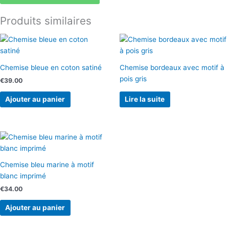
à
Produits similaires
motifs
bordeaux
imprimé
Chemise bleue en coton satiné
Chemise bordeaux avec motif à
pois gris
€
39.00
Lire la suite
Ajouter au panier
Chemise bleu marine à motif
blanc imprimé
€
34.00
Ajouter au panier