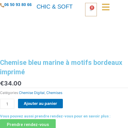
Aller
06 50 93 80 66
CHIC & SOFT
0
Panier
au
contenu
Chemise bleu marine à motifs bordeaux
imprimé
€
34.00
Catégories
Chemise Digital
,
Chemises
quantité
Ajouter au panier
de
Chemise
Vous pouvez aussi prendre rendez-vous pour en savoir plus :
bleu
Prendre rendez-vous
marine