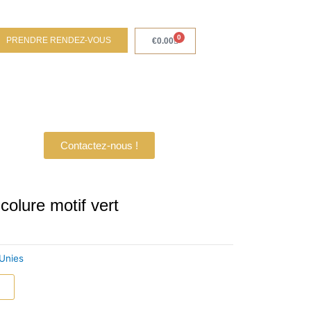
0
PRENDRE RENDEZ-VOUS
Panier
€
0.00
Contactez-nous !
olure motif vert
Unies
r