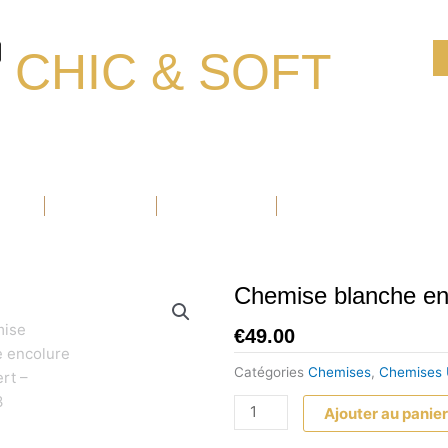
CHIC & SOFT
Ouvrir Blazers
Ouvrir Accessoires
Ouvrir Chaussure
BLAZERS
ACCESSOIRES
CHAUSSURE
PROMOTIONS
Chemise blanche enc
€
49.00
Catégories
Chemises
,
Chemises 
quantité
Ajouter au panie
de