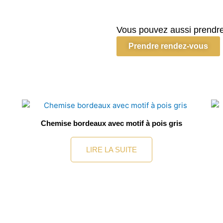
Chemise
blanche
encolure
Vous pouvez aussi prendre
motif
Prendre rendez-vous
vert
Chemise bordeaux avec motif à pois gris
LIRE LA SUITE