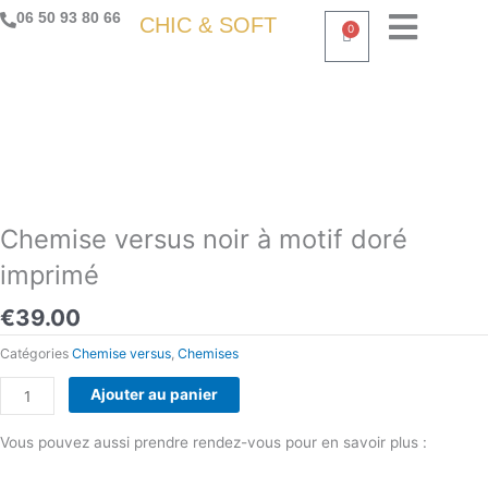
Aller
06 50 93 80 66
CHIC & SOFT
0
Panier
au
contenu
Chemise versus noir à motif doré
imprimé
€
39.00
Catégories
Chemise versus
,
Chemises
quantité
Ajouter au panier
de
Chemise
Vous pouvez aussi prendre rendez-vous pour en savoir plus :
versus
Prendre rendez-vous
noir