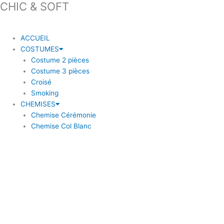
CHIC & SOFT
ACCUEIL
COSTUMES
Costume 2 pièces
Costume 3 pièces
Croisé
Smoking
CHEMISES
Chemise Cérémonie
Chemise Col Blanc
Chemise Col Blanc
Chemise Unie
MANTEAUX
BLAZERS
Blazer à coudière
Blazer carreaux
Blazer uni
ACCESSOIRES