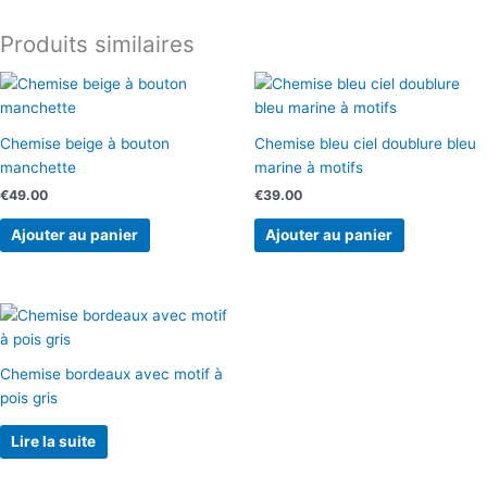
à
Produits similaires
motif
doré
imprimé
Chemise beige à bouton
Chemise bleu ciel doublure bleu
manchette
marine à motifs
€
49.00
€
39.00
Ajouter au panier
Ajouter au panier
Chemise bordeaux avec motif à
pois gris
Lire la suite