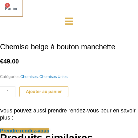
0
Panier
quantité
de
Chemise
Chemise beige à bouton manchette
beige
à
€
49.00
bouton
manchette
Catégories
Chemises
,
Chemises Unies
Ajouter au panier
Vous pouvez aussi prendre rendez-vous pour en savoir
plus :
Prendre rendez-vous
Produits similaires