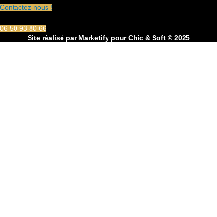
Contactez-nous !
06 50 93 80 66
Site réalisé par
Marketify
pour Chic & Soft © 2025
CHIC & SOFT
ACCUEIL
COSTUMES
Costume 2 pièces
Costume 3 pièces
Croisé
Smoking
CHEMISES
Chemise Cérémonie
Chemise Col Blanc
Chemise Col Blanc
Chemise Unie