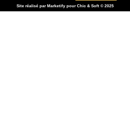
Site réalisé par
Marketify
pour Chic & Soft © 2025
CHIC & SOFT
ACCUEIL
COSTUMES
Costume 2 pièces
Costume 3 pièces
Croisé
Smoking
CHEMISES
Chemise Cérémonie
Chemise Col Blanc
Chemise Col Blanc
Chemise Unie
MANTEAUX