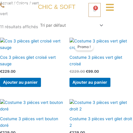
Aller
Accueil
/ Colors / vert
06 50 93 80 66
CHIC & SOFT
0
Panier
au
vert
contenu
11 résultats affichés
Le
Le
prix
prix
Promo !
initial
actuel
était :
est :
Cos 3 pièces gilet croisé vert
Costume 3 pièces vert gilet
€229.00.
€99.00.
sauge
croisé
€
229.00
€
229.00
€
99.00
Ajouter au panier
Ajouter au panier
Costume 3 piéces vert bouton
Costume 3 pièces vert gilet droit
doré
2
€
229.00
€
229.00