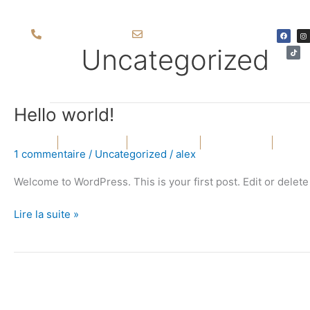
Aller
au
F
T
I
06 50 93 80 66
chicetsoft@gmail.com
a
i
n
contenu
c
k
s
Uncategorized
e
t
t
b
o
a
o
k
g
o
r
k
a
m
Hello
Hello world!
world!
Ouvrir Costumes
Ouvrir Chemises
ACCUEIL
COSTUMES
CHEMISES
MANTEAUX
1 commentaire
/
Uncategorized
/
alex
Welcome to WordPress. This is your first post. Edit or delete i
Lire la suite »