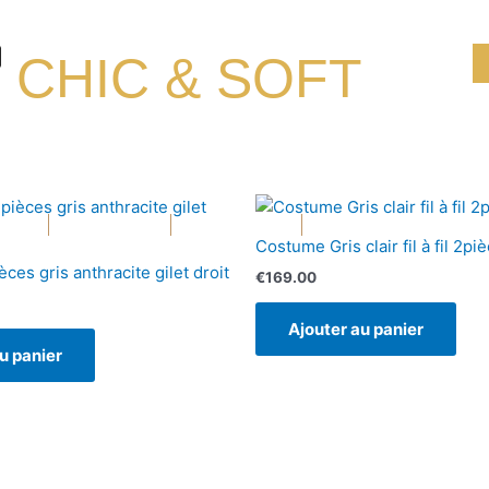
CHIC & SOFT
Ouvrir Blazers
Ouvrir Accessoires
Ouvrir Chaussure
BLAZERS
ACCESSOIRES
CHAUSSURE
PROMOTIONS
Costume Gris clair fil à fil 2pi
ces gris anthracite gilet droit
€
169.00
Ajouter au panier
u panier