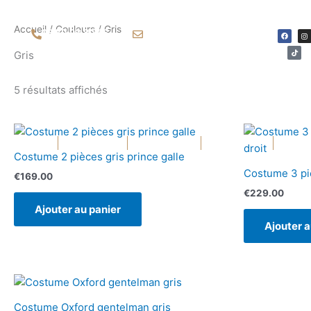
Aller
au
Accueil
/
Couleurs
/ Gris
F
T
I
06 50 93 80 66
chicetsoft@gmail.com
a
i
n
contenu
c
k
s
e
t
t
Gris
b
o
a
o
k
g
o
r
k
a
m
5 résultats affichés
Ouvrir Costumes
Ouvrir Chemises
ACCUEIL
COSTUMES
CHEMISES
MANTEAUX
Costume 2 pièces gris prince galle
Costume 3 piè
€
169.00
€
229.00
Ajouter au panier
Ajouter a
Costume Oxford gentelman gris