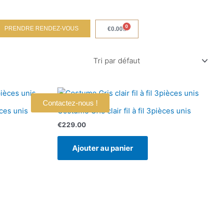
0
PRENDRE RENDEZ-VOUS
Panier
€
0.00
Contactez-nous !
èces unis
Costume Gris clair fil à fil 3pièces unis
€
229.00
Ajouter au panier