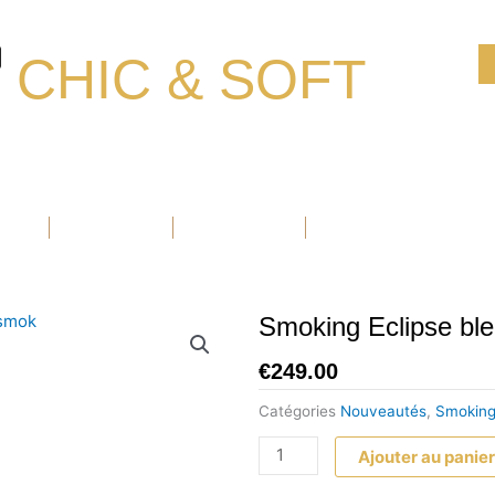
CHIC & SOFT
Ouvrir Blazers
Ouvrir Accessoires
Ouvrir Chaussure
BLAZERS
ACCESSOIRES
CHAUSSURE
PROMOTIONS
Smoking Eclipse ble
€
249.00
Catégories
Nouveautés
,
Smokin
quantité
Ajouter au panie
de