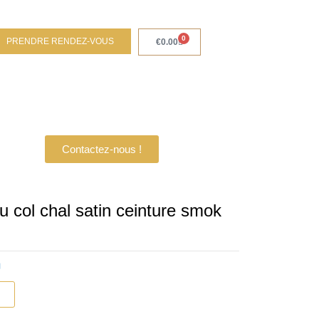
0
PRENDRE RENDEZ-VOUS
Panier
€
0.00
Contactez-nous !
u col chal satin ceinture smok
g
r