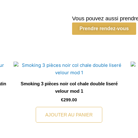
Smoking
Eclipse
bleu
Vous pouvez aussi prendre
col
Prendre rendez-vous
chal
satin
ceinture
smok
tin
Smoking 3 pièces noir col chale double liseré
velour mod 1
€
299.00
AJOUTER AU PANIER