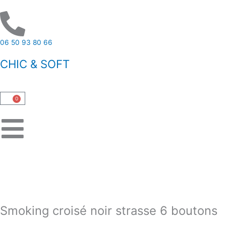
Aller
au
contenu
06 50 93 80 66
CHIC & SOFT
0
Panier
Smoking croisé noir strasse 6 boutons