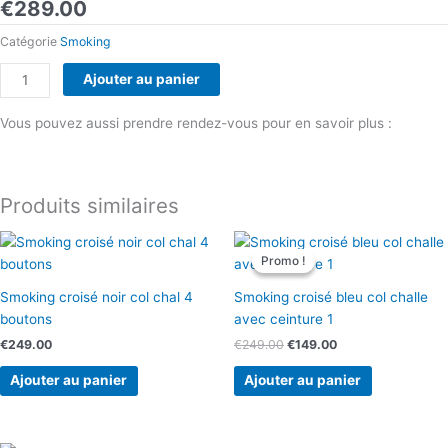
€
289.00
Catégorie
Smoking
quantité
Ajouter au panier
de
Smoking
Vous pouvez aussi prendre rendez-vous pour en savoir plus :
croisé
Prendre rendez-vous
noir
strasse
Produits similaires
6
boutons
Le
Le
prix
prix
Promo !
Promo !
initial
actuel
était :
est :
Smoking croisé noir col chal 4
Smoking croisé bleu col challe
€249.00.
€149.00.
boutons
avec ceinture 1
€
249.00
€
249.00
€
149.00
Ajouter au panier
Ajouter au panier