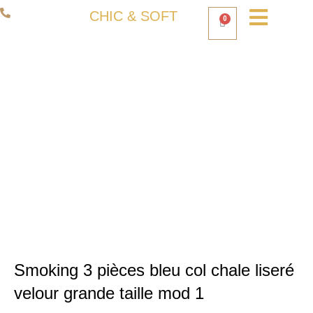
Aller
06 50 93 80 66
CHIC & SOFT
0
Panier
au
contenu
Smoking 3 pièces bleu col chale liseré
velour grande taille mod 1