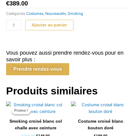
€
389.00
Catégories
Costumes
,
Nouveautés
,
Smoking
quantité
Ajouter au panier
de
Smoking
3
pièces
Vous pouvez aussi prendre rendez-vous pour en
bleu
savoir plus :
col
Prendre rendez-vous
chale
liseré
velour
Produits similaires
grande
taille
mod
Le
Le
prix
prix
1
Promo !
Promo !
initial
actuel
était :
est :
Smoking croisé blanc col
Costume croisé blanc
€249.00.
€149.00.
challe avec ceinture
bouton doré
€
249.00
€
149.00
€
189.00